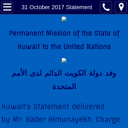
About Kuwait
31 October 2017 Statement
Kuwait Factsheet
Permanent Mission of the State of
Kuwait Links
Kuwait to the United Nations
The National Anthem
Amir of Kuwait
وفد دولة الكويت الدائم لدى اﻷمم
Kuwait & The United Nations
المتحدة
Kuwait's Candidacy to the United Nations
Kuwait's Statement delivered
Kuwait Mission
by Mr. Bader Almunayekh, Charge
Former Permanent Representatives