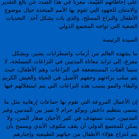
على إحاطاتهم القيّمة، معرباً في هذا الصدد عن بالغ التقدير
والامتنان للجهود التي تقوم بها الأمم المتحدة حيال موضوع
UNGA 71 Statements
الأطفال والنزاع المسلح، والذي بات يشكل أحد التحديات
الصعبة التي تواجه المجتمع الدولي
UNGA 72 Statements
السيدة الرئيسة
UNGA 73 Statements
ما يشهده العالم من أزمات واضطرابات يشير، وبشكل
مفزع، إلى تزايد معاناة المدنيين في النزاعات المسلحة، لا
UNGA 74 Statements
سيما الفئات المستضعفة في النزاعات وهم الأطفال، حيث
يتم سلب براءتهم وحقهم الأصيل في الحياة والعيش الكريم
Multimedia
والبقاء والنمو بسبب هذه النزاعات التي يتم استغلالهم فيها
Photo Gallery
إن الأعمال المروعة التي تقوم بها جماعات إرهابية مثل ما
Video Gallery
يسمى بتنظيم داعش وبوكو حرام لا تميز بين المدنيين وغير
المدنيين، حيث تستهدف في كثير الأحيان صغار السن، ولا
يمكن للمجتمع الدولي أن يقف مكتوف الأيدي ويسمح بأن
يتم انتزاع هؤلاء الأطفال من حياتهم الطبيعية وإجبارهم