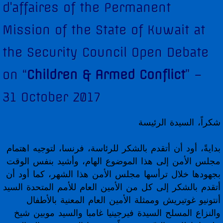
d'affaires of the Permanent
Diplomatic Staff
Mission of the State of Kuwait at
Contact Us
the Security Council Open Debate
Kuwait in the Security Council
on “
Children & Armed Conflict
” –
Security Council Statements
31 October 2017
Security Council Statements - 2017
شكراً، السيدة الرئيسة
Security Council Statements - 2018
بدايةً، أود أن أتقدم بالشكر للرئاسة، فرنسا، لتوجيه اهتمام
مجلس الأمن إلى هذا الموضوع الهام، وأشيد بنفس الوقت
The Permanent Representative
بجهودها خلال ترأسها مجلس الأمن هذا الشهر، كما أود أن
أتقدم بالشكر إلى كل من الأمين العام للأمم المتحدة السيد
Statements
أنتونيو غوتيريش وممثلة الأمين العام المعنية بالأطفال
والنزاع المسلح السيدة فيرجينيا غامبا والسيد موبين شيخ
UNGA High-Level Statements