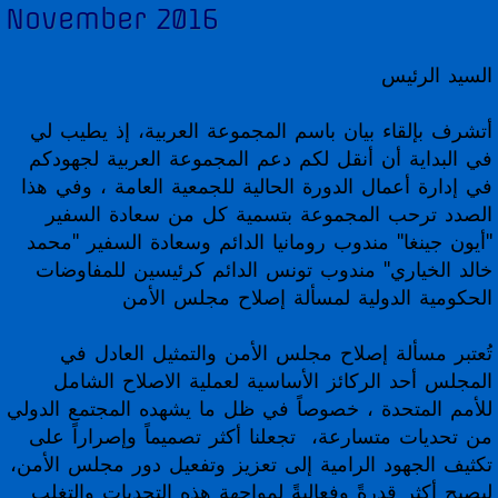
November 2016
UNGA 71 Statements
السيد الرئيس
UNGA 72 Statements
أتشرف بإلقاء بيان باسم المجموعة العربية، إذ يطيب لي
في البداية أن أنقل لكم دعم المجموعة العربية لجهودكم
UNGA 73 Statements
في إدارة أعمال الدورة الحالية للجمعية العامة ، وفي هذا
الصدد ترحب المجموعة بتسمية كل من سعادة السفير
UNGA 74 Statements
"أيون جينغا" مندوب رومانيا الدائم وسعادة السفير "محمد
خالد الخياري" مندوب تونس الدائم كرئيسين للمفاوضات
Multimedia
الحكومية الدولية لمسألة إصلاح مجلس الأمن
Photo Gallery
تُعتبر مسألة إصلاح مجلس الأمن والتمثيل العادل في
المجلس أحد الركائز الأساسية لعملية الاصلاح الشامل
Video Gallery
للأمم المتحدة ، خصوصاً في ظل ما يشهده المجتمع الدولي
من تحديات متسارعة، تجعلنا أكثر تصميماً وإصراراً على
تكثيف الجهود الرامية إلى تعزيز وتفعيل دور مجلس الأمن،
ليصبح أكثر قدرةً وفعاليةً لمواجهة هذه التحديات والتغلب