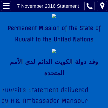
About Kuwait
7 November 2016 Statement
Kuwait Factsheet
Permanent Mission of the State of
Kuwait Links
Kuwait to the United Nations
The National Anthem
Amir of Kuwait
وفد دولة الكويت الدائم لدى اﻷمم
Kuwait & The United Nations
المتحدة
Kuwait's Candidacy to the United Nations
Kuwait's Statement delivered
Kuwait Mission
by H.E. Ambassador Mansour
Former Permanent Representatives