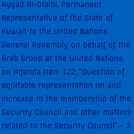
Ayyad Al-Otaibi, Permanent
Diplomatic Staff
Representative of the State of
Contact Us
Kuwait to the United Nations
Kuwait in the Security Council
General Assembly on behalf of the
Security Council Statements
Arab Group at the United Nations
on Agenda Item 122: "Question of
Security Council Statements - 2017
equitable representation on and
Security Council Statements - 2018
increase in the membership of the
The Permanent Representative
Security Council and other matters
Statements
related to the Security Council" - 7
UNGA High-Level Statements